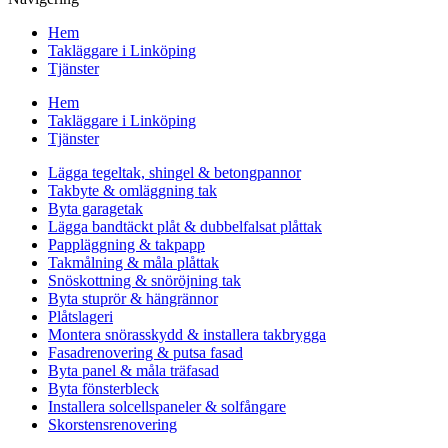
Hem
Takläggare i Linköping
Tjänster
Hem
Takläggare i Linköping
Tjänster
Lägga tegeltak, shingel & betongpannor
Takbyte & omläggning tak
Byta garagetak
Lägga bandtäckt plåt & dubbelfalsat plåttak
Pappläggning & takpapp
Takmålning & måla plåttak
Snöskottning & snöröjning tak
Byta stuprör & hängrännor
Plåtslageri
Montera snörasskydd & installera takbrygga
Fasadrenovering & putsa fasad
Byta panel & måla träfasad
Byta fönsterbleck
Installera solcellspaneler & solfångare
Skorstensrenovering