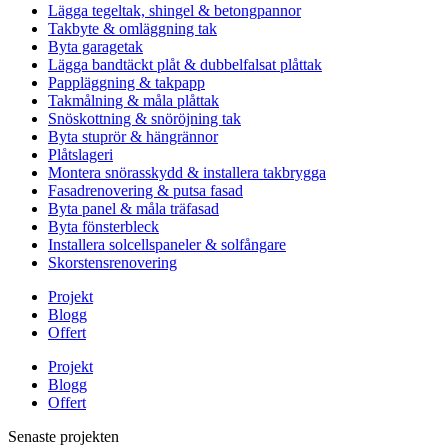
Lägga tegeltak, shingel & betongpannor
Takbyte & omläggning tak
Byta garagetak
Lägga bandtäckt plåt & dubbelfalsat plåttak
Pappläggning & takpapp
Takmålning & måla plåttak
Snöskottning & snöröjning tak
Byta stuprör & hängrännor
Plåtslageri
Montera snörasskydd & installera takbrygga
Fasadrenovering & putsa fasad
Byta panel & måla träfasad
Byta fönsterbleck
Installera solcellspaneler & solfångare
Skorstensrenovering
Projekt
Blogg
Offert
Projekt
Blogg
Offert
Senaste projekten