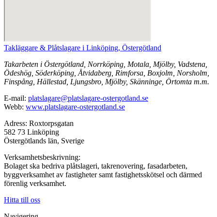
Takläggare & Plåtslagare i Linköping, Östergötland
Takarbeten i Östergötland, Norrköping, Motala, Mjölby, Vadstena,
Ödeshög, Söderköping, Åtvidaberg, Rimforsa, Boxjolm, Norsholm,
Finspång, Hällestad, Ljungsbro, Mjölby, Skänninge, Örtomta m.m.
E-mail:
platslagare@platslagare-ostergotland.se
Webb:
www.platslagare-ostergotland.se
Adress: Roxtorpsgatan
582 73 Linköping
Östergötlands län, Sverige
Verksamhetsbeskrivning:
Bolaget ska bedriva plåtslageri, takrenovering, fasadarbeten,
byggverksamhet av fastigheter samt fastighetsskötsel och därmed
förenlig verksamhet.
Hitta till oss
Navigering