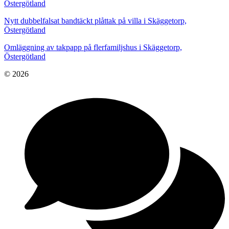
Östergötland
Nytt dubbelfalsat bandtäckt plåttak på villa i Skäggetorp,
Östergötland
Omläggning av takpapp på flerfamiljshus i Skäggetorp,
Östergötland
© 2026