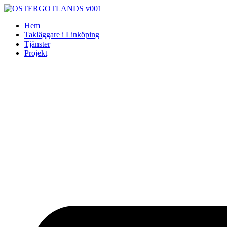
Skip
to
Hem
content
Takläggare i Linköping
Tjänster
Projekt