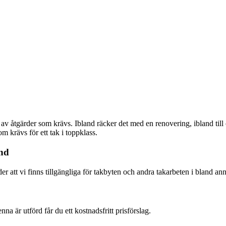
er av åtgärder som krävs. Ibland räcker det med en renovering, ibland t
 krävs för ett tak i toppklass.
and
yder att vi finns tillgängliga för takbyten och andra takarbeten i bla
nna är utförd får du ett kostnadsfritt prisförslag.