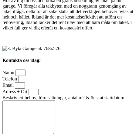
Hör av dig till oss och boka en gratis besiktning av taket på ditt
garage. Vi föregår alla takbyten med en noggrann genomgång av
taket ifråga, detta för att säkerställa att det verkligen behöver bytas ut
helt och hållet. Ibland är det mer kostnadseffektivt att utföra en
renovering, ibland räcker det rent utav med att bara måla om taket. I
vilket fall ger vi dig efteråt en kostnadsfri offert.
Kontakta oss idag!
Namn
Telefon
Email
Adress + Ort
Beskriv ert behov, förutsättningar, antal m2 & önskat startdatum