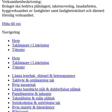
Verksamhetsbeskrivning:
Bolaget ska bedriva plåtslageri, takrenovering, fasadarbeten,
byggverksamhet av fastigheter samt fastighetsskötsel och därmed
förenlig verksamhet.
Hitta till oss
Navigering
Hem
Takläggare i Linköping
Tjänster
Hem
Takläggare i Linköping
Tjänster
Lägga tegeltak, shingel & betongpannor
Takbyte & omläggning tak
Byta garagetak
Lägga bandtäckt plåt & dubbelfalsat plåttak
Pappläggning & takpapp
Takmålning & måla plåttak
Snöskottning & snöröjning tak
Byta stuprör & hängrännor
Plåtslageri