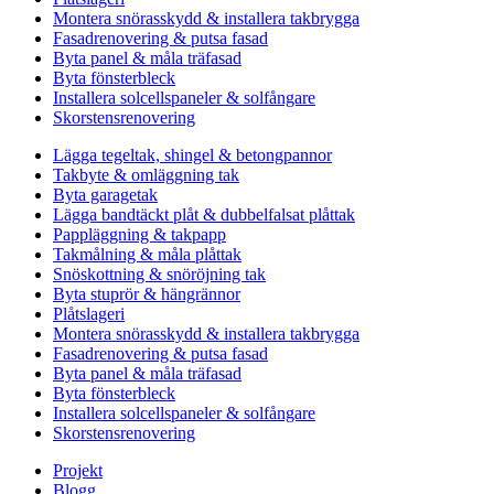
Montera snörasskydd & installera takbrygga
Fasadrenovering & putsa fasad
Byta panel & måla träfasad
Byta fönsterbleck
Installera solcellspaneler & solfångare
Skorstensrenovering
Lägga tegeltak, shingel & betongpannor
Takbyte & omläggning tak
Byta garagetak
Lägga bandtäckt plåt & dubbelfalsat plåttak
Pappläggning & takpapp
Takmålning & måla plåttak
Snöskottning & snöröjning tak
Byta stuprör & hängrännor
Plåtslageri
Montera snörasskydd & installera takbrygga
Fasadrenovering & putsa fasad
Byta panel & måla träfasad
Byta fönsterbleck
Installera solcellspaneler & solfångare
Skorstensrenovering
Projekt
Blogg