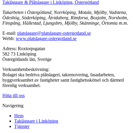
Takläggare & Plåtslagare i Linköping, Östergötland
Takarbeten i Östergötland, Norrköping, Motala, Mjölby, Vadstena,
Ödeshög, Söderköping, Åtvidaberg, Rimforsa, Boxjolm, Norsholm,
Finspång, Hällestad, Ljungsbro, Mjölby, Skänninge, Örtomta m.m.
E-mail:
platslagare@platslagare-ostergotland.se
Webb:
www.platslagare-ostergotland.se
Adress: Roxtorpsgatan
582 73 Linköping
Östergötlands län, Sverige
Verksamhetsbeskrivning:
Bolaget ska bedriva plåtslageri, takrenovering, fasadarbeten,
byggverksamhet av fastigheter samt fastighetsskötsel och därmed
förenlig verksamhet.
Hitta till oss
Navigering
Hem
Takläggare i Linköping
Tjänster