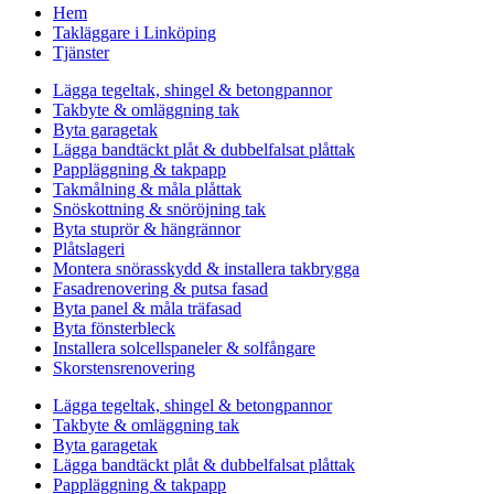
Hem
Takläggare i Linköping
Tjänster
Lägga tegeltak, shingel & betongpannor
Takbyte & omläggning tak
Byta garagetak
Lägga bandtäckt plåt & dubbelfalsat plåttak
Pappläggning & takpapp
Takmålning & måla plåttak
Snöskottning & snöröjning tak
Byta stuprör & hängrännor
Plåtslageri
Montera snörasskydd & installera takbrygga
Fasadrenovering & putsa fasad
Byta panel & måla träfasad
Byta fönsterbleck
Installera solcellspaneler & solfångare
Skorstensrenovering
Lägga tegeltak, shingel & betongpannor
Takbyte & omläggning tak
Byta garagetak
Lägga bandtäckt plåt & dubbelfalsat plåttak
Pappläggning & takpapp