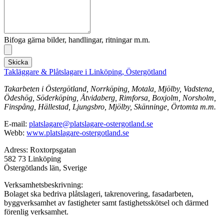
Bifoga gärna bilder, handlingar, ritningar m.m.
Skicka
Takläggare & Plåtslagare i Linköping, Östergötland
Takarbeten i Östergötland, Norrköping, Motala, Mjölby, Vadstena,
Ödeshög, Söderköping, Åtvidaberg, Rimforsa, Boxjolm, Norsholm,
Finspång, Hällestad, Ljungsbro, Mjölby, Skänninge, Örtomta m.m.
E-mail:
platslagare@platslagare-ostergotland.se
Webb:
www.platslagare-ostergotland.se
Adress: Roxtorpsgatan
582 73 Linköping
Östergötlands län, Sverige
Verksamhetsbeskrivning:
Bolaget ska bedriva plåtslageri, takrenovering, fasadarbeten,
byggverksamhet av fastigheter samt fastighetsskötsel och därmed
förenlig verksamhet.