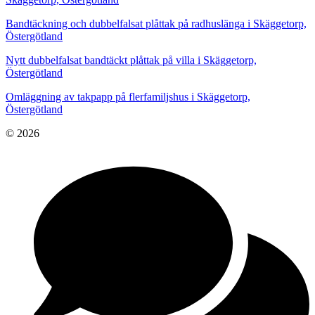
Bandtäckning och dubbelfalsat plåttak på radhuslänga i Skäggetorp,
Östergötland
Nytt dubbelfalsat bandtäckt plåttak på villa i Skäggetorp,
Östergötland
Omläggning av takpapp på flerfamiljshus i Skäggetorp,
Östergötland
© 2026