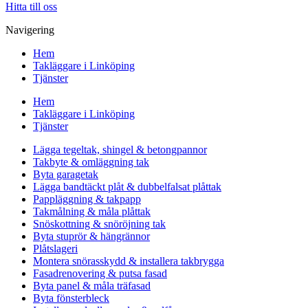
Hitta till oss
Navigering
Hem
Takläggare i Linköping
Tjänster
Hem
Takläggare i Linköping
Tjänster
Lägga tegeltak, shingel & betongpannor
Takbyte & omläggning tak
Byta garagetak
Lägga bandtäckt plåt & dubbelfalsat plåttak
Pappläggning & takpapp
Takmålning & måla plåttak
Snöskottning & snöröjning tak
Byta stuprör & hängrännor
Plåtslageri
Montera snörasskydd & installera takbrygga
Fasadrenovering & putsa fasad
Byta panel & måla träfasad
Byta fönsterbleck