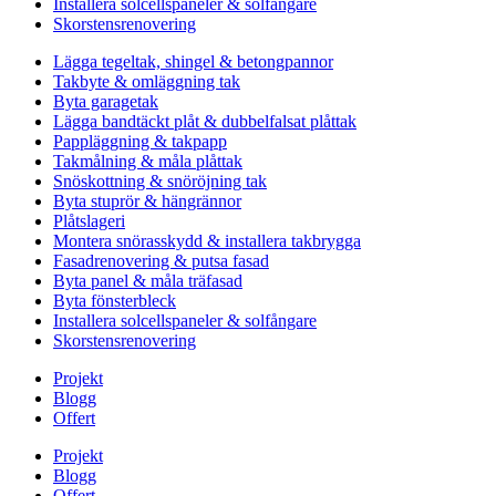
Installera solcellspaneler & solfångare
Skorstensrenovering
Lägga tegeltak, shingel & betongpannor
Takbyte & omläggning tak
Byta garagetak
Lägga bandtäckt plåt & dubbelfalsat plåttak
Pappläggning & takpapp
Takmålning & måla plåttak
Snöskottning & snöröjning tak
Byta stuprör & hängrännor
Plåtslageri
Montera snörasskydd & installera takbrygga
Fasadrenovering & putsa fasad
Byta panel & måla träfasad
Byta fönsterbleck
Installera solcellspaneler & solfångare
Skorstensrenovering
Projekt
Blogg
Offert
Projekt
Blogg
Offert