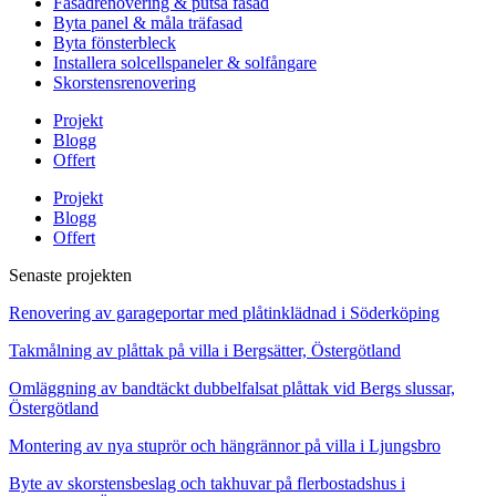
Fasadrenovering & putsa fasad
Byta panel & måla träfasad
Byta fönsterbleck
Installera solcellspaneler & solfångare
Skorstensrenovering
Projekt
Blogg
Offert
Projekt
Blogg
Offert
Senaste projekten
Renovering av garageportar med plåtinklädnad i Söderköping
Takmålning av plåttak på villa i Bergsätter, Östergötland
Omläggning av bandtäckt dubbelfalsat plåttak vid Bergs slussar,
Östergötland
Montering av nya stuprör och hängrännor på villa i Ljungsbro
Byte av skorstensbeslag och takhuvar på flerbostadshus i