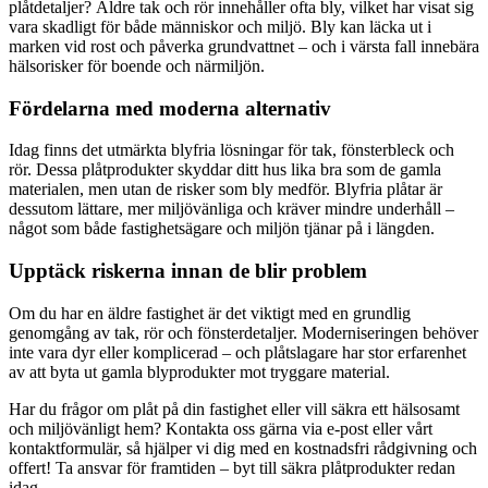
plåtdetaljer? Äldre tak och rör innehåller ofta bly, vilket har visat sig
vara skadligt för både människor och miljö. Bly kan läcka ut i
marken vid rost och påverka grundvattnet – och i värsta fall innebära
hälsorisker för boende och närmiljön.
Fördelarna med moderna alternativ
Idag finns det utmärkta blyfria lösningar för tak, fönsterbleck och
rör. Dessa plåtprodukter skyddar ditt hus lika bra som de gamla
materialen, men utan de risker som bly medför. Blyfria plåtar är
dessutom lättare, mer miljövänliga och kräver mindre underhåll –
något som både fastighetsägare och miljön tjänar på i längden.
Upptäck riskerna innan de blir problem
Om du har en äldre fastighet är det viktigt med en grundlig
genomgång av tak, rör och fönsterdetaljer. Moderniseringen behöver
inte vara dyr eller komplicerad – och plåtslagare har stor erfarenhet
av att byta ut gamla blyprodukter mot tryggare material.
Har du frågor om plåt på din fastighet eller vill säkra ett hälsosamt
och miljövänligt hem? Kontakta oss gärna via e-post eller vårt
kontaktformulär, så hjälper vi dig med en kostnadsfri rådgivning och
offert! Ta ansvar för framtiden – byt till säkra plåtprodukter redan
idag.