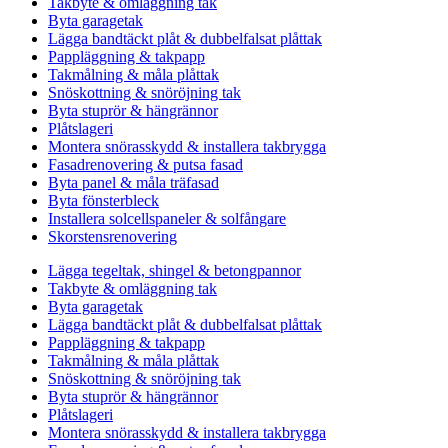
Takbyte & omläggning tak
Byta garagetak
Lägga bandtäckt plåt & dubbelfalsat plåttak
Pappläggning & takpapp
Takmålning & måla plåttak
Snöskottning & snöröjning tak
Byta stuprör & hängrännor
Plåtslageri
Montera snörasskydd & installera takbrygga
Fasadrenovering & putsa fasad
Byta panel & måla träfasad
Byta fönsterbleck
Installera solcellspaneler & solfångare
Skorstensrenovering
Lägga tegeltak, shingel & betongpannor
Takbyte & omläggning tak
Byta garagetak
Lägga bandtäckt plåt & dubbelfalsat plåttak
Pappläggning & takpapp
Takmålning & måla plåttak
Snöskottning & snöröjning tak
Byta stuprör & hängrännor
Plåtslageri
Montera snörasskydd & installera takbrygga